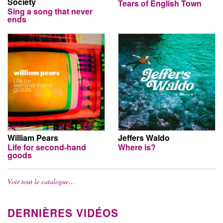
Society
Tears of English Town
Sing a song that never
ends
William Pears
Jeffers Waldo
Life for second-hand
Where is?
goods
Voir tout le catalogue…
DERNIÈRES VIDÉOS