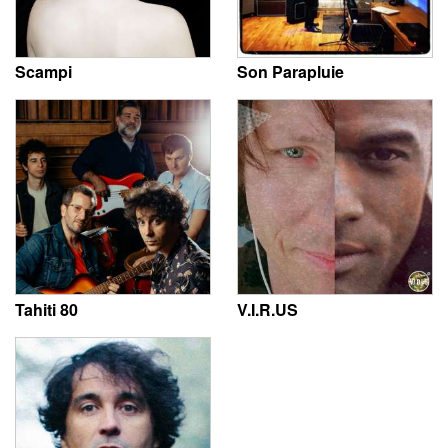
Scampi
Son Parapluie
Tahiti 80
V.I.R.US