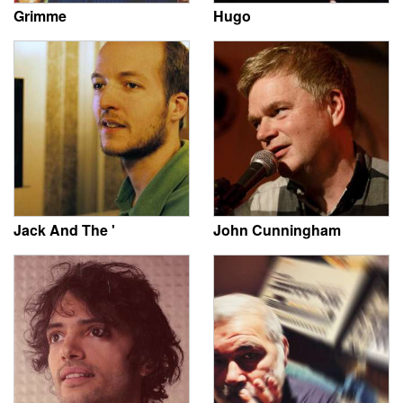
Grimme
Hugo
Jack And The '
John Cunningham