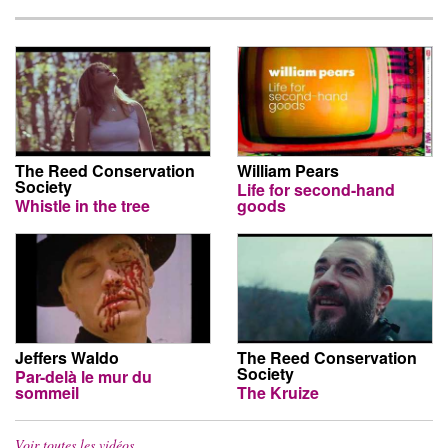
The Reed Conservation
William Pears
Society
Life for second-hand
Whistle in the tree
goods
Jeffers Waldo
The Reed Conservation
Society
Par-delà le mur du
sommeil
The Kruize
Voir toutes les vidéos…