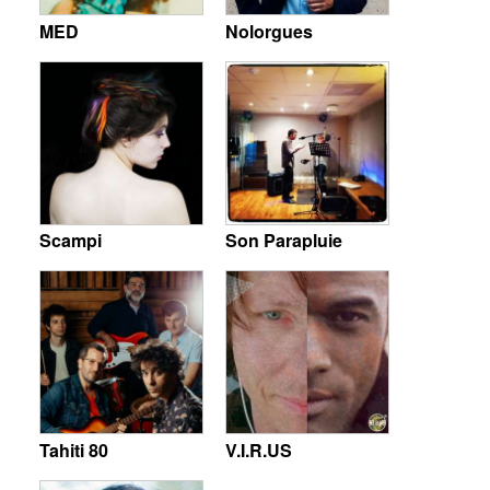
MED
Nolorgues
Scampi
Son Parapluie
Tahiti 80
V.I.R.US