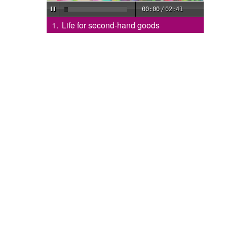
00:00
/
02:41
Life for second-hand goods