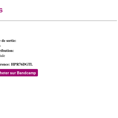
S
 de sortie:
6
ribution:
tale
rence:
HPR76DGTL
heter sur Bandcamp