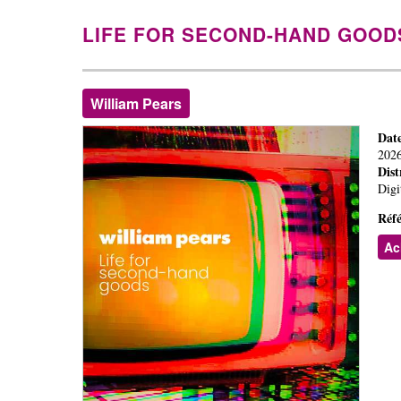
LIFE FOR SECOND-HAND GOOD
William Pears
Date
202
Dist
Digi
Réfé
Ac