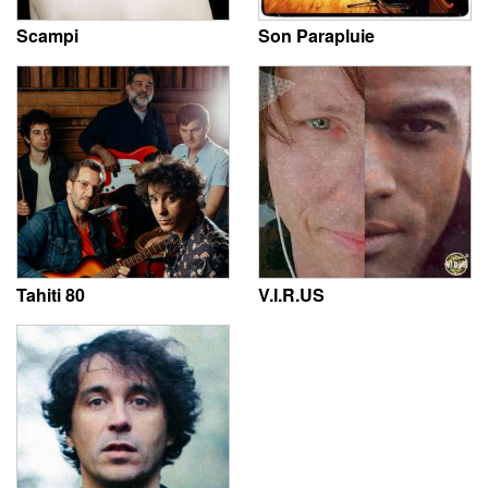
Scampi
Son Parapluie
Tahiti 80
V.I.R.US