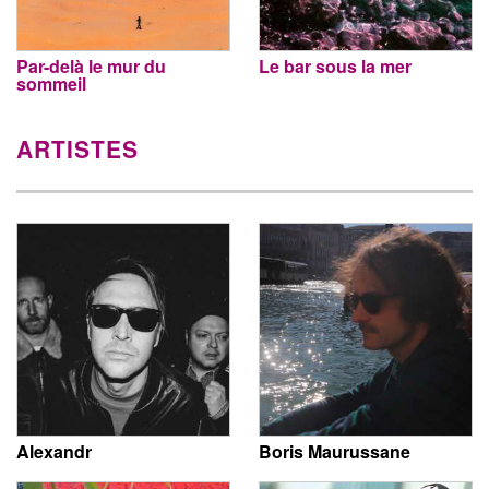
Par-delà le mur du
Le bar sous la mer
sommeil
ARTISTES
Alexandr
Boris Maurussane