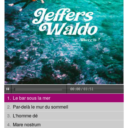
00:00
/
03:51
Le bar sous la mer
Par-delà le mur du sommeil
L'homme dé
Mare nostrum