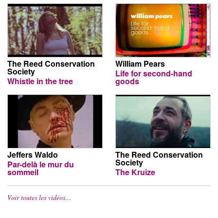
The Reed Conservation
William Pears
Society
Life for second-hand
Whistle in the tree
goods
Jeffers Waldo
The Reed Conservation
Society
Par-delà le mur du
sommeil
The Kruize
Voir toutes les vidéos…