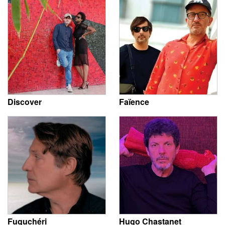
Discover
Faïence
Fuguchéri
Hugo Chastanet