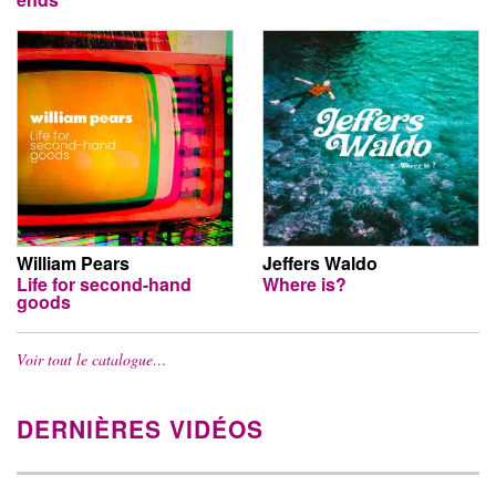
William Pears
Jeffers Waldo
Life for second-hand
Where is?
goods
Voir tout le catalogue…
DERNIÈRES VIDÉOS