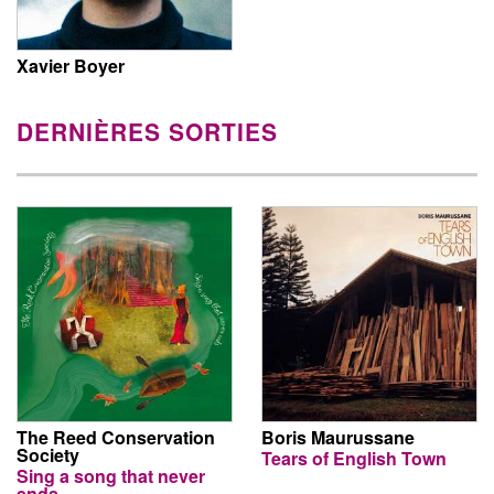
Xavier Boyer
DERNIÈRES SORTIES
The Reed Conservation
Boris Maurussane
Society
Tears of English Town
Sing a song that never
ends