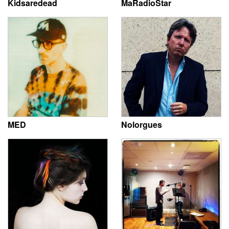
Kidsaredead
MaRadioStar
MED
Nolorgues