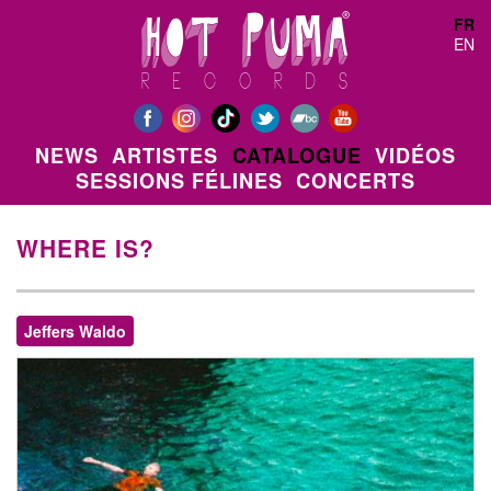
Aller au contenu principal
FR
EN
NEWS
ARTISTES
CATALOGUE
VIDÉOS
SESSIONS FÉLINES
CONCERTS
WHERE IS?
Jeffers Waldo