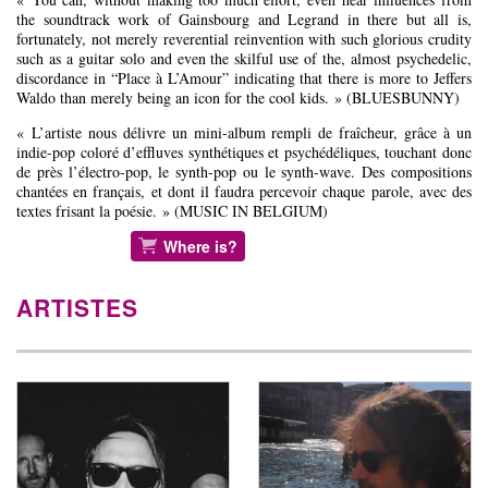
the soundtrack work of Gainsbourg and Legrand in there but all is,
fortunately, not merely reverential reinvention with such glorious crudity
such as a guitar solo and even the skilful use of the, almost psychedelic,
discordance in “Place à L’Amour” indicating that there is more to Jeffers
Waldo than merely being an icon for the cool kids. » (BLUESBUNNY)
« L’artiste nous délivre un mini-album rempli de fraîcheur, grâce à un
indie-pop coloré d’effluves synthétiques et psychédéliques, touchant donc
de près l’électro-pop, le synth-pop ou le synth-wave. Des compositions
chantées en français, et dont il faudra percevoir chaque parole, avec des
textes frisant la poésie. » (MUSIC IN BELGIUM)
Where is?
ARTISTES