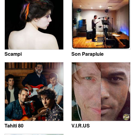
Scampi
Son Parapluie
Tahiti 80
V.I.R.US