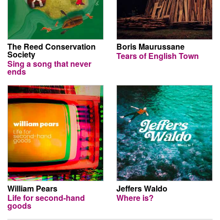
The Reed Conservation
Boris Maurussane
Society
Tears of English Town
Sing a song that never
ends
William Pears
Jeffers Waldo
Life for second-hand
Where is?
goods