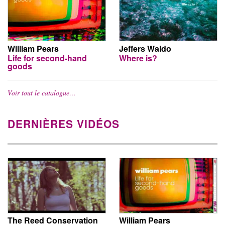
William Pears
Jeffers Waldo
Life for second-hand
Where is?
goods
Voir tout le catalogue…
DERNIÈRES VIDÉOS
The Reed Conservation
William Pears