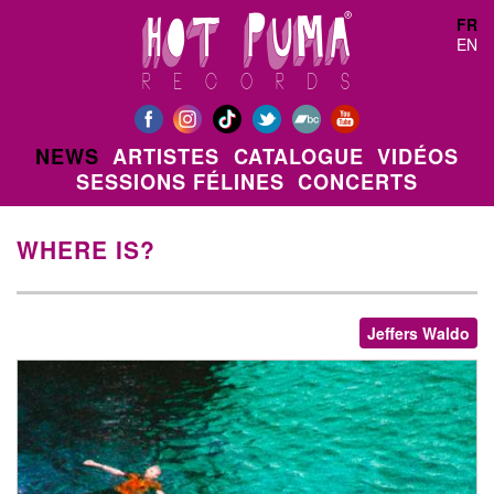
Aller au contenu principal
FR
EN
NEWS
ARTISTES
CATALOGUE
VIDÉOS
SESSIONS FÉLINES
CONCERTS
WHERE IS?
Jeffers Waldo