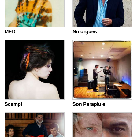
MED
Nolorgues
Scampi
Son Parapluie