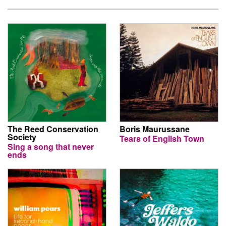
The Reed Conservation
Boris Maurussane
Society
Tears of English Town
Sing a song that never
ends