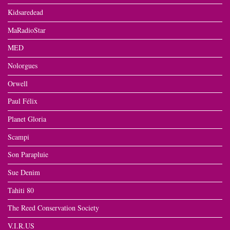
Kidsaredead
MaRadioStar
MED
Nolorgues
Orwell
Paul Félix
Planet Gloria
Scampi
Son Parapluie
Sue Denim
Tahiti 80
The Reed Conservation Society
V.I.R.US