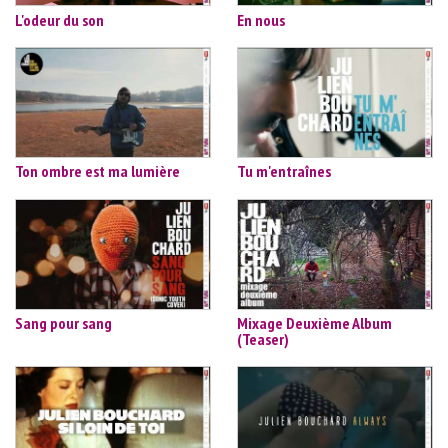
L'odeur du son
En nous
Ton ombre est ma lumière
Tu m'entraînes
Sang pour sang
Mixage Deuxième Album
(Teaser)