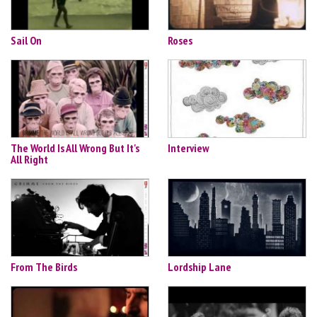
Sail On
Roses
The World Is All Wrong But It's
Interview
All Right
From The Birds
Lordship Lane