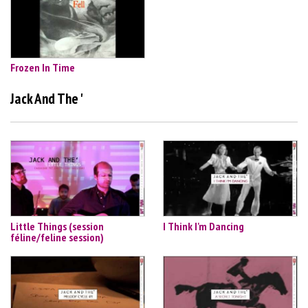
Frozen In Time
Jack And The '
Little Things (session
I Think I'm Dancing
féline/feline session)