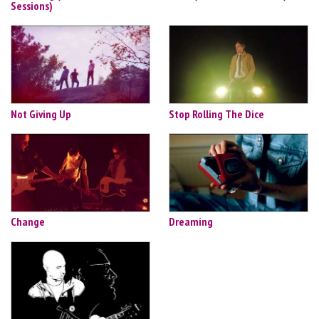
Sessions)
Not Giving Up
Stop Rolling The Dice
Change
Dreaming