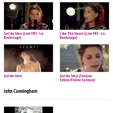
Get An Idea (Live FR3 - Le
Like The Heart (Live FR3 - Le
Backstage)
Backstage)
Get An Idea
Get An Idea (Session
Féline/Feline Session)
John Cunningham