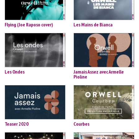
Flying (Joe Raposo cover)
Les Mains de Bianca
Les Ondes
Jamais Assez avec Armelle
Pioline
Teaser 2020
Courbes