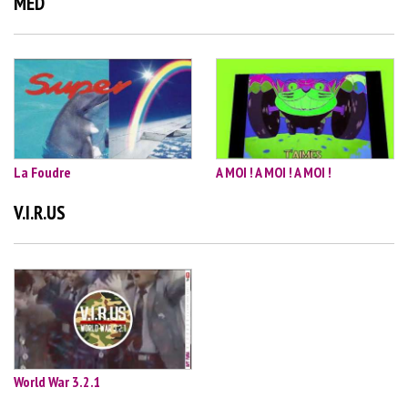
MED
La Foudre
A MOI ! A MOI ! A MOI !
V.I.R.US
World War 3.2.1