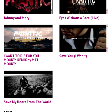
Johnny And Mary
Eyes Without A Face (Live)
I WANT TO DIE FOR YOU -
Save You (I Won't)
MOON™ REMIX by MATI
MOON™
Save My Heart From The World