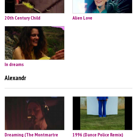
20th Century Child
Alien Love
In dreams
Alexandr
Dreaming (The Montmartre
1996 (Dance Police Remix)