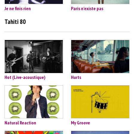
Je ne finis rien
Paris n'existe pas
Tahiti 80
Hot (Live-acoustique)
Hurts
Natural Reaction
My Groove