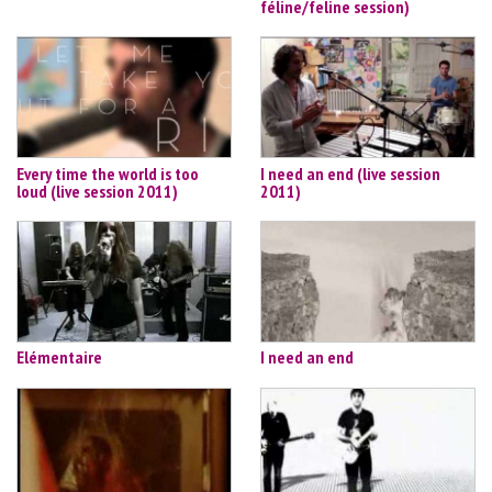
féline/feline session)
Every time the world is too
I need an end (live session
loud (live session 2011)
2011)
Elémentaire
I need an end