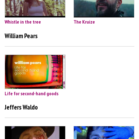
Whistle in the tree
The Kruize
William Pears
Life for second-hand goods
Jeffers Waldo