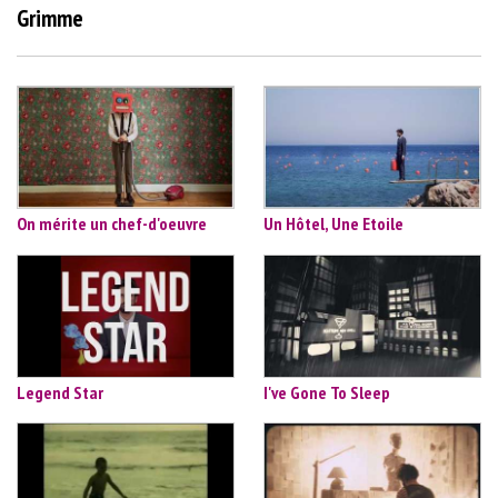
Grimme
On mérite un chef-d'oeuvre
Un Hôtel, Une Etoile
Legend Star
I've Gone To Sleep