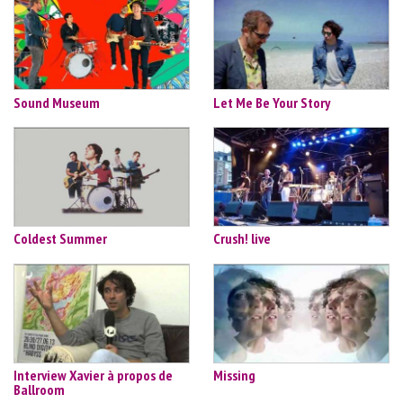
Sound Museum
Let Me Be Your Story
Coldest Summer
Crush! live
Interview Xavier à propos de
Missing
Ballroom