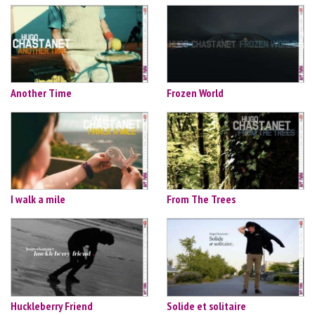
Another Time
Frozen World
I walk a mile
From The Trees
Huckleberry Friend
Solide et solitaire