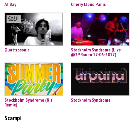
At Bay
Cherry Cloud Panic
Quattrosonic
Stockholm Syndrome (Live
@3P Rouen 17-06-2017)
Stockholm Syndrome (Nit
Stockholm Syndrome
Remix)
Scampi