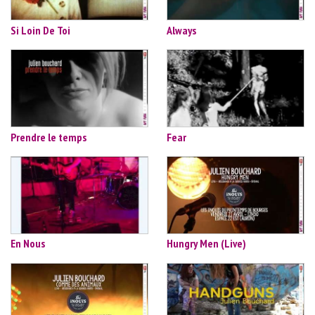
Si Loin De Toi
Always
Prendre le temps
Fear
En Nous
Hungry Men (Live)