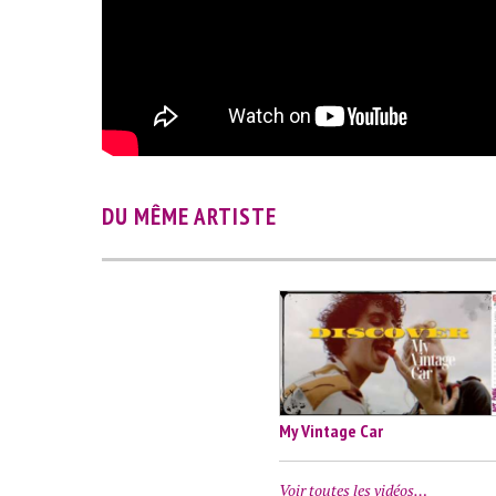
DU MÊME ARTISTE
My Vintage Car
Voir toutes les vidéos…