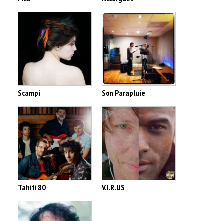
Scampi
Son Parapluie
Tahiti 80
V.I.R.US