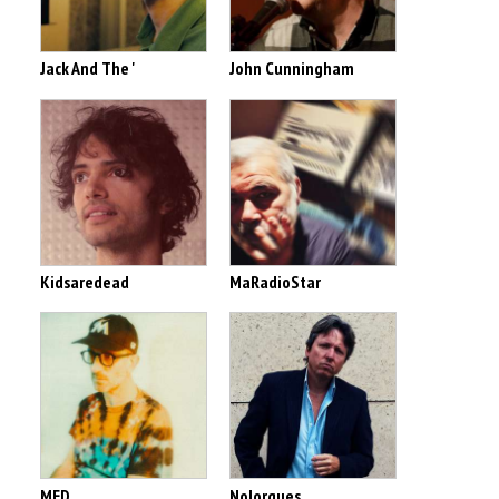
Jack And The '
John Cunningham
Kidsaredead
MaRadioStar
MED
Nolorgues