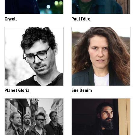
Orwell
Paul Félix
Planet Gloria
Sue Denim