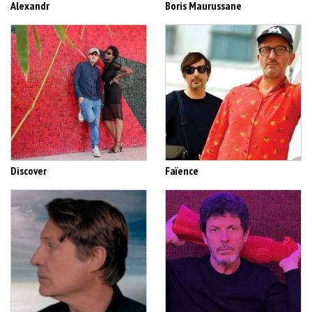
Alexandr
Boris Maurussane
Discover
Faïence