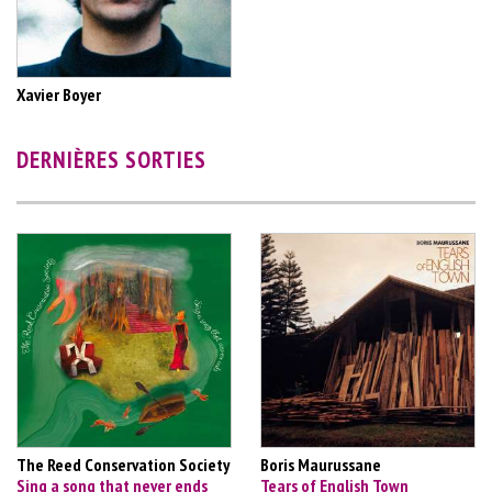
Xavier Boyer
DERNIÈRES SORTIES
The Reed Conservation Society
Boris Maurussane
Sing a song that never ends
Tears of English Town