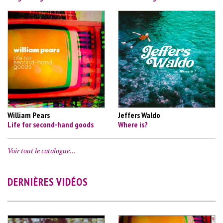
William Pears
Jeffers Waldo
Life for second-hand goods
Where is?
Voir tout le catalogue…
DERNIÈRES VIDÉOS