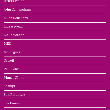
Jeffers Waldo
John Cunningham
Julien Bouchard
Kidsaredead
MaRadioStar
MED
Nolorgues
Orwell
Paul Félix
Planet Gloria
Scampi
Son Parapluie
Sue Denim