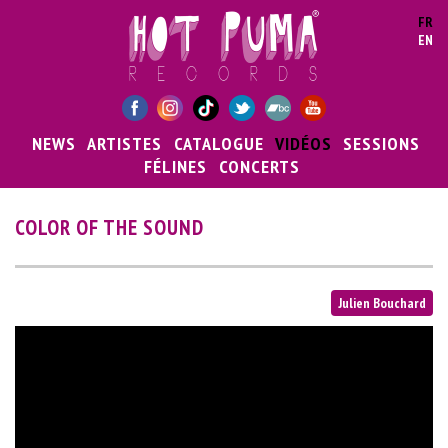
Aller au contenu principal
FR
EN
NEWS
ARTISTES
CATALOGUE
VIDÉOS
SESSIONS
FÉLINES
CONCERTS
COLOR OF THE SOUND
Julien Bouchard