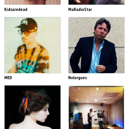
Kidsaredead
MaRadioStar
MED
Nolorgues