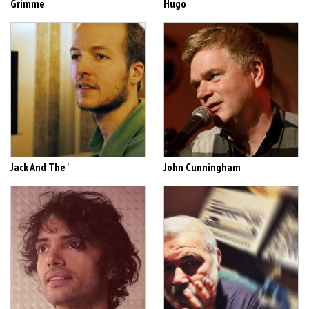
Grimme
Hugo
Jack And The '
John Cunningham