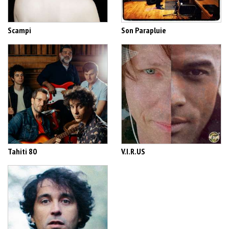
Scampi
Son Parapluie
Tahiti 80
V.I.R.US