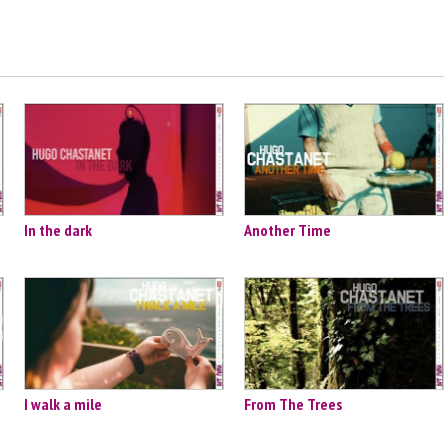
In the dark
Another Time
I walk a mile
From The Trees