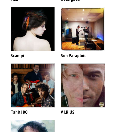
Scampi
Son Parapluie
Tahiti 80
V.I.R.US