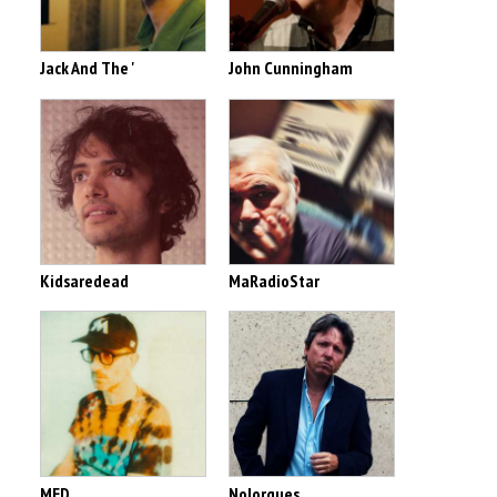
Jack And The '
John Cunningham
Kidsaredead
MaRadioStar
MED
Nolorgues