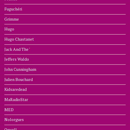
Fuguchéri
Grimme
Hugo
Hugo Chastanet
Jack And The '
Jeffers Waldo
John Cunningham
Julien Bouchard
Kidsaredead
MaRadioStar
MED
Nolorgues
Orwell