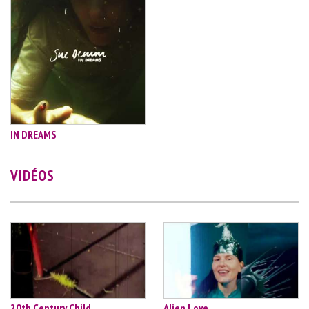
IN DREAMS
VIDÉOS
20th Century Child
Alien Love