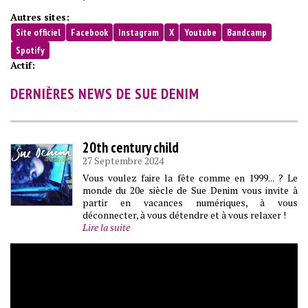
Autres sites:
Site officiel
Facebook
Instagram
X
Youtube
Bandcamp
Spotify
Actif:
DERNIÈRES NEWS DE SUE DENIM
20th century child
27 Septembre 2024
Vous voulez faire la fête comme en 1999... ? Le
monde du 20e siècle de Sue Denim vous invite à
partir en vacances numériques, à vous
déconnecter, à vous détendre et à vous relaxer !
Lire la suite