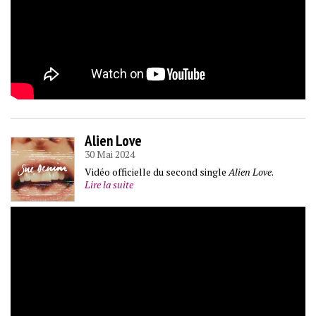
Alien Love
30 Mai 2024
Vidéo officielle du second single
Alien Love
.
Lire la suite