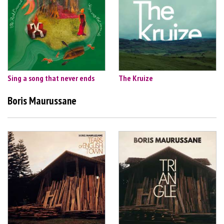
Sing a song that never ends
The Kruize
Boris Maurussane