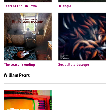
Tears of English Town
Triangle
The season's ending
Social Kaleidoscope
William Pears