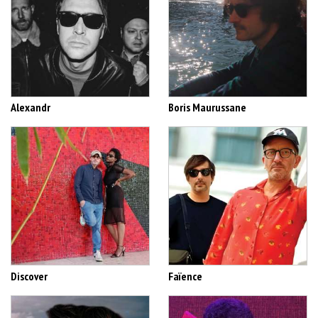
Alexandr
Boris Maurussane
Discover
Faïence