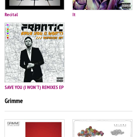
Recital
It
SAVE YOU (I WON'T) REMIXES EP
Grimme