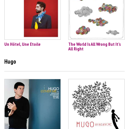
Un Hôtel, Une Etoile
The World Is All Wrong But It's
All Right
Hugo