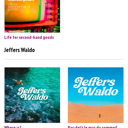
Life for second-hand goods
Jeffers Waldo
Where is?
Par-delà le mur du sommeil