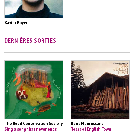
Xavier Boyer
DERNIÈRES SORTIES
The Reed Conservation Society
Boris Maurussane
Sing a song that never ends
Tears of English Town