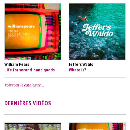
William Pears
Jeffers Waldo
Life for second-hand goods
Where is?
Voir tout le catalogue…
DERNIÈRES VIDÉOS