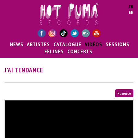
Aller au contenu principal
FR
EN
NEWS
ARTISTES
CATALOGUE
VIDÉOS
SESSIONS
FÉLINES
CONCERTS
J’AI TENDANCE
Faïence