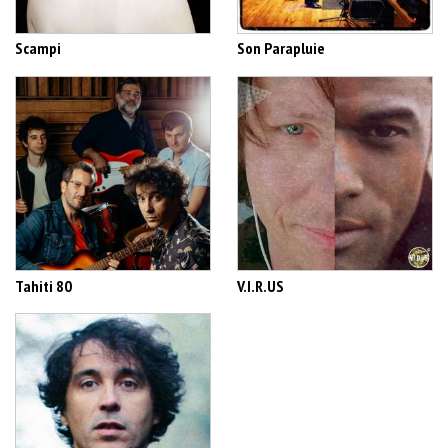
Scampi
Son Parapluie
Tahiti 80
V.I.R.US