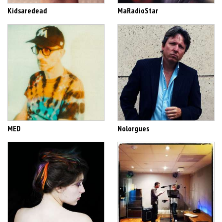
Kidsaredead
MaRadioStar
MED
Nolorgues