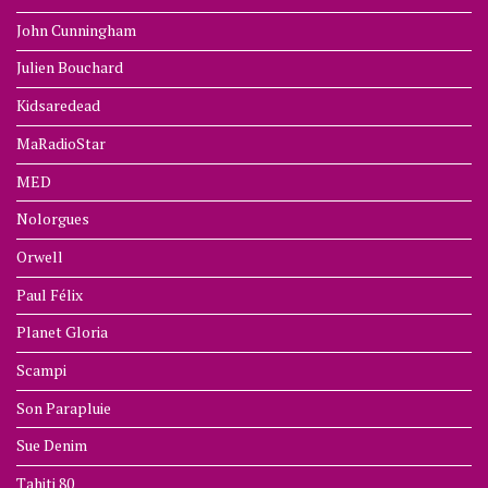
John Cunningham
Julien Bouchard
Kidsaredead
MaRadioStar
MED
Nolorgues
Orwell
Paul Félix
Planet Gloria
Scampi
Son Parapluie
Sue Denim
Tahiti 80