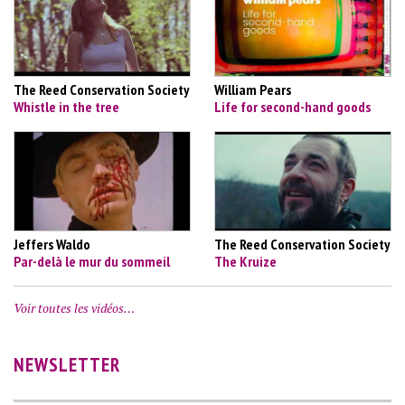
The Reed Conservation Society
William Pears
Whistle in the tree
Life for second-hand goods
Jeffers Waldo
The Reed Conservation Society
Par-delà le mur du sommeil
The Kruize
Voir toutes les vidéos…
NEWSLETTER