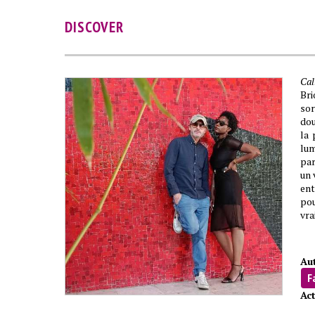
DISCOVER
Cal
Bri
so
dou
la 
lum
par
un 
ent
pou
vra
Aut
F
Act