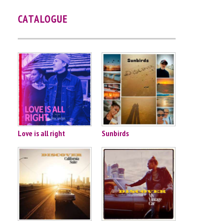
CATALOGUE
Love is all right
Sunbirds