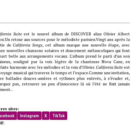
ifornia Suite
est le nouvel album de DISCOVER alias Olivier Albert
on.Un retour aux sources pour le mélodiste parisien.Vingt ans après la
rtie de
California Songs
, cet album marque une nouvelle étape, avec
ze nouvelles chansons solaires et doucement mélancoliques qui font
part belle aux arrangements vocaux. L’album prend le parti d’un son
ineux, souligné par la voix légère de la chanteuse Nova Cane, en
faite harmonie avec les mélodies et la voix d’Olivier.
California Suite
est
voyage musical qui traverse le temps et l’espace.Comme une invitation,
re ballades douces-amères et rythmes plus enlevés, à s’évader et,
rquoi pas, retrouver un peu d’innocence là où l’été ne finit jamais
iment...
res sites:
acebook
Instagram
X
TikTok
if: