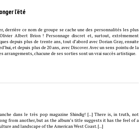
onger l’été
er, derrière ce nom de groupe se cache une des personnalités les plus
 Olivier Albert Brion ! Personnage discret et, surtout, extrêmement
sques depuis plus de trente ans, tout d’abord avec Dorian Gray, ensuite
rd’hui, et depuis plus de 20 ans, avec Discover. Avec un sens pointu de la
les arrangements, chacune de ses sorties sont un vrai succès artistique.
che dans le très pop magazine Shindig! [...] There is, in truth, not
ng from another, but as the album’s title suggests it has the feel of a
lture and landscape of the American West Coast. [...]