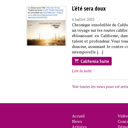
L’été sera doux
6 Juillet 2025
Chronique ensoleillée de
Califo
un voyage sur les routes califo
éblouissant en Californie, dan
talent et profondeur. Vous touc
douceur, assumant le contre-c
intemporelle. […]
California Suite
Lire la suite
Voir toutes les news pour cet art
Accueil
Vidéo
News
Conc
Artistes
Démo