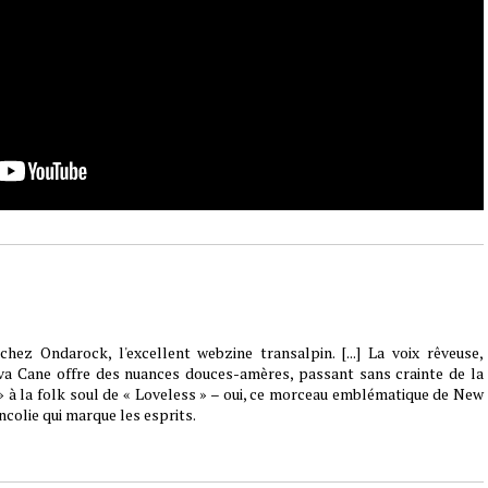
hez Ondarock, l'excellent webzine transalpin. [...] La voix rêveuse,
va Cane offre des nuances douces-amères, passant sans crainte de la
 à la folk soul de « Loveless » – oui, ce morceau emblématique de New
ancolie qui marque les esprits.