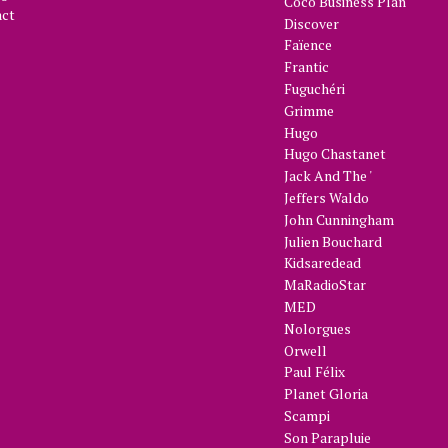
Coco Business Plan
act
Discover
Faïence
Frantic
Fuguchéri
Grimme
Hugo
Hugo Chastanet
Jack And The '
Jeffers Waldo
John Cunningham
Julien Bouchard
Kidsaredead
MaRadioStar
MED
Nolorgues
Orwell
Paul Félix
Planet Gloria
Scampi
Son Parapluie