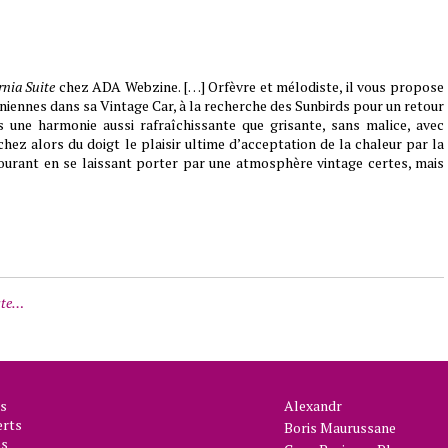
rnia Suite
chez ADA Webzine. […] Orfèvre et mélodiste, il vous propose
rniennes dans sa Vintage Car, à la recherche des Sunbirds pour un retour
s une harmonie aussi rafraîchissante que grisante, sans malice, avec
hez alors du doigt le plaisir ultime d’acceptation de la chaleur par la
ourant en se laissant porter par une atmosphère vintage certes, mais
iste…
s
Alexandr
erts
Boris Maurussane
s