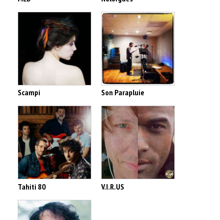
Scampi
Son Parapluie
Tahiti 80
V.I.R.US