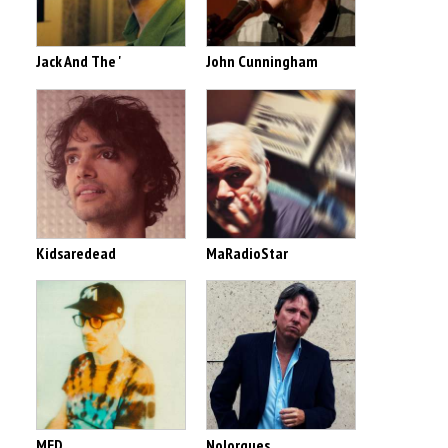
Jack And The '
John Cunningham
Kidsaredead
MaRadioStar
MED
Nolorgues