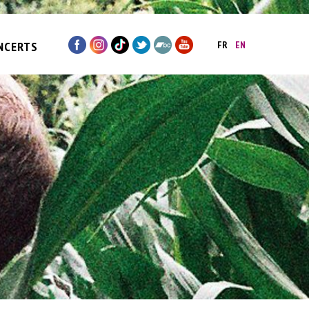
NCERTS
FR
EN