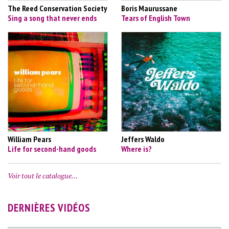
The Reed Conservation Society
Boris Maurussane
Sing a song that never ends
Tears of English Town
William Pears
Jeffers Waldo
Life for second-hand goods
Where is?
Voir tout le catalogue…
DERNIÈRES VIDÉOS