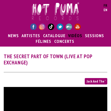
Aller au contenu principal
FR
EN
NEWS
ARTISTES
CATALOGUE
VIDÉOS
SESSIONS
FÉLINES
CONCERTS
THE SECRET PART OF TOWN (LIVE AT POP
EXCHANGE)
Jack And The '