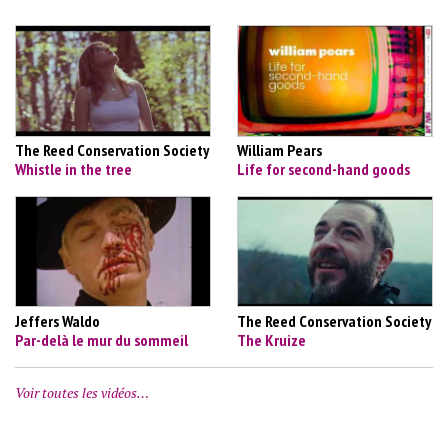
The Reed Conservation Society
William Pears
Whistle in the tree
Life for second-hand goods
Jeffers Waldo
The Reed Conservation Society
Par-delà le mur du sommeil
The Kruize
Voir toutes les vidéos…