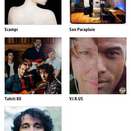
Scampi
Son Parapluie
Tahiti 80
V.I.R.US