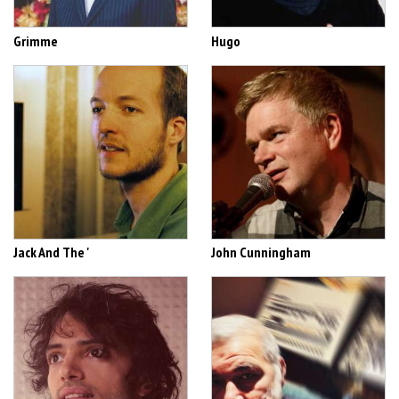
Grimme
Hugo
Jack And The '
John Cunningham