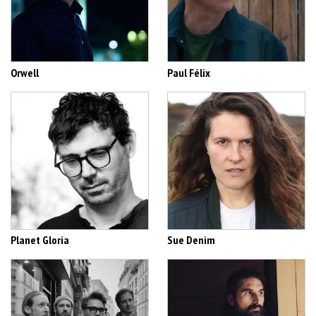
Orwell
Paul Félix
Planet Gloria
Sue Denim