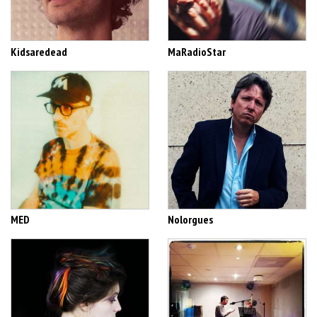
Kidsaredead
MaRadioStar
MED
Nolorgues