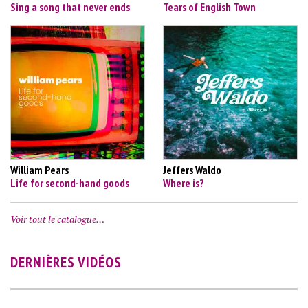
Sing a song that never ends
Tears of English Town
William Pears
Jeffers Waldo
Life for second-hand goods
Where is?
Voir tout le catalogue…
DERNIÈRES VIDÉOS