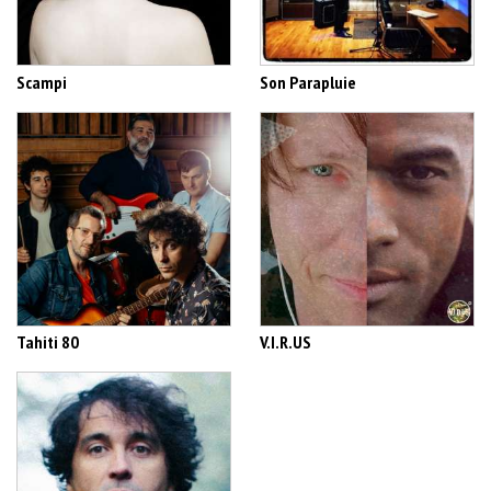
Scampi
Son Parapluie
Tahiti 80
V.I.R.US