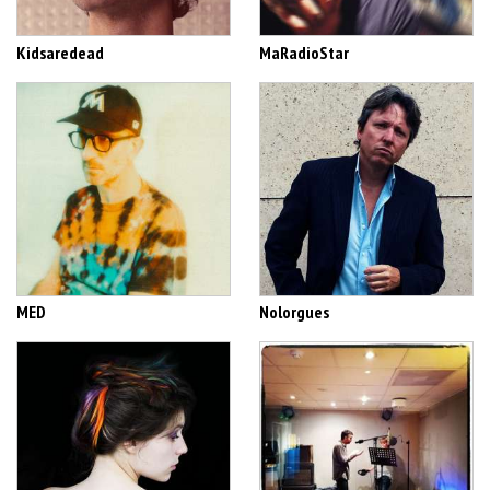
Kidsaredead
MaRadioStar
MED
Nolorgues