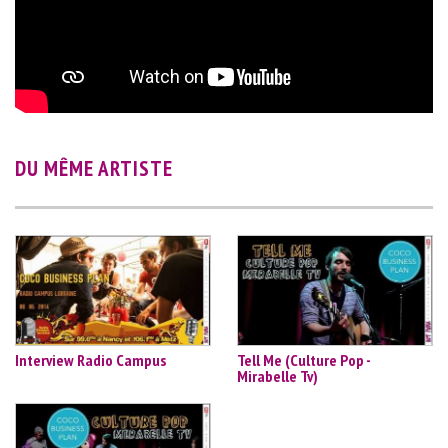
DU MÊME ARTISTE
Interview Radio Campus
Tell Me (Culture Pop -
Mirabelle Tv)