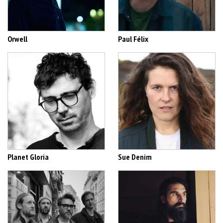
Orwell
Paul Félix
Planet Gloria
Sue Denim