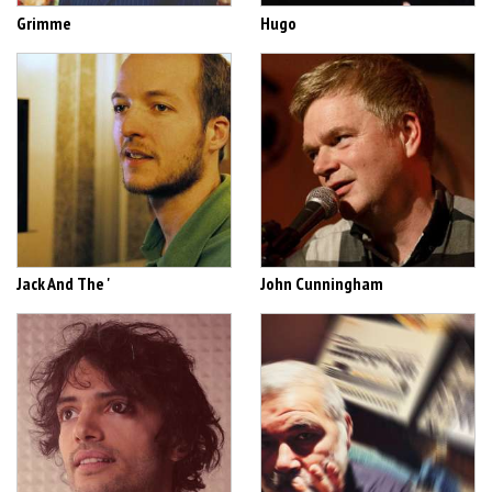
Grimme
Hugo
Jack And The '
John Cunningham