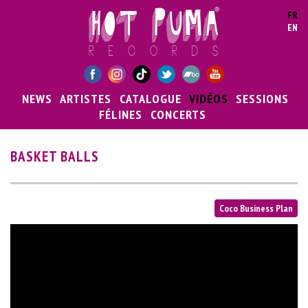
Aller au contenu principal
FR
EN
NEWS
ARTISTES
CATALOGUE
VIDÉOS
SESSIONS
FÉLINES
CONCERTS
BASKET BALLS
Coco Business Plan