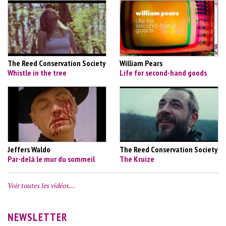
The Reed Conservation Society
William Pears
Whistle in the tree
Life for second-hand goods
Jeffers Waldo
The Reed Conservation Society
Par-delà le mur du sommeil
The Kruize
Voir toutes les vidéos…
NEWSLETTER