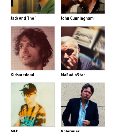
Jack And The '
John Cunningham
Kidsaredead
MaRadioStar
MED
Nolorgues