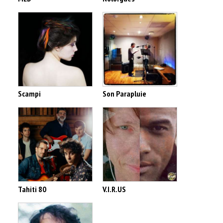
Scampi
Son Parapluie
Tahiti 80
V.I.R.US