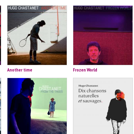
Another time
Frozen World