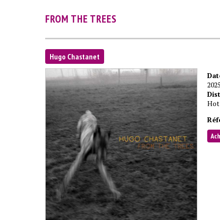
FROM THE TREES
Hugo Chastanet
Dat
202
Dis
Hot
Réf
Ac