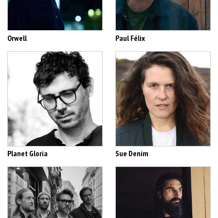
Orwell
Paul Félix
Planet Gloria
Sue Denim