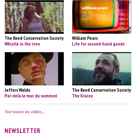
The Reed Conservation Society
William Pears
Whistle in the tree
Life for second-hand goods
Jeffers Waldo
The Reed Conservation Society
Par-delà le mur du sommeil
The Kruize
Voir toutes les vidéos…
NEWSLETTER