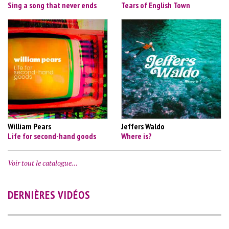
Sing a song that never ends
Tears of English Town
William Pears
Jeffers Waldo
Life for second-hand goods
Where is?
Voir tout le catalogue…
DERNIÈRES VIDÉOS