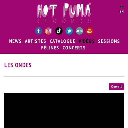
Aller au contenu principal
FR
EN
NEWS
ARTISTES
CATALOGUE
VIDÉOS
SESSIONS
FÉLINES
CONCERTS
LES ONDES
Orwell