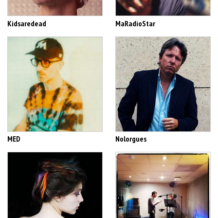
Kidsaredead
MaRadioStar
MED
Nolorgues