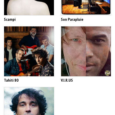
Scampi
Son Parapluie
Tahiti 80
V.I.R.US