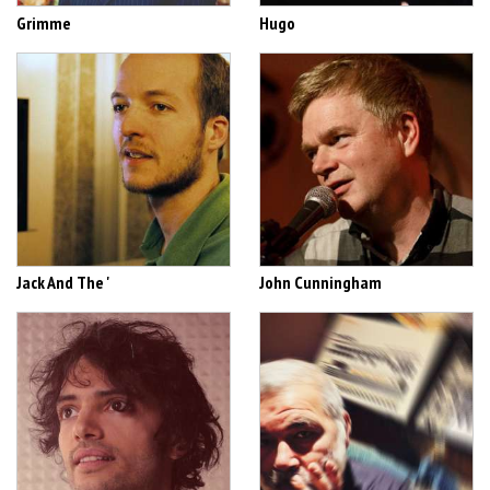
Grimme
Hugo
Jack And The '
John Cunningham