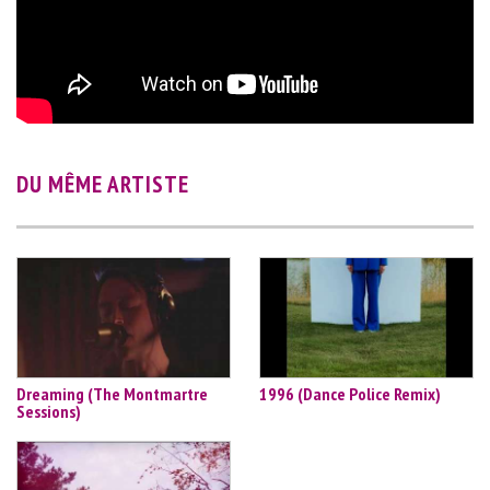
DU MÊME ARTISTE
Dreaming (The Montmartre
1996 (Dance Police Remix)
Sessions)