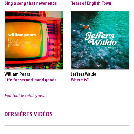
Sing a song that never ends
Tears of English Town
William Pears
Jeffers Waldo
Life for second-hand goods
Where is?
Voir tout le catalogue…
DERNIÈRES VIDÉOS