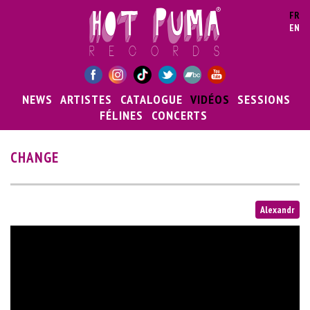
Aller au contenu principal
FR
EN
NEWS
ARTISTES
CATALOGUE
VIDÉOS
SESSIONS
FÉLINES
CONCERTS
CHANGE
Alexandr