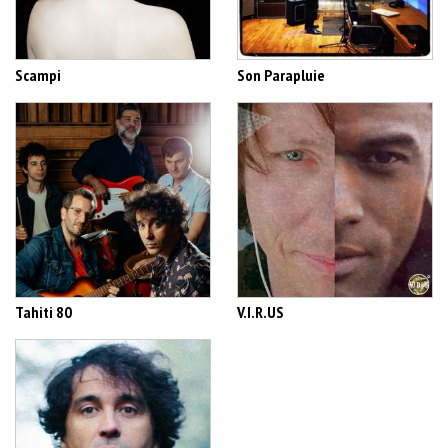
Scampi
Son Parapluie
Tahiti 80
V.I.R.US