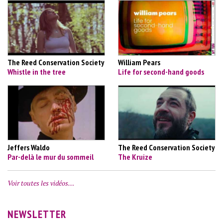
The Reed Conservation Society
William Pears
Whistle in the tree
Life for second-hand goods
Jeffers Waldo
The Reed Conservation Society
Par-delà le mur du sommeil
The Kruize
Voir toutes les vidéos…
NEWSLETTER