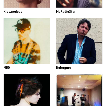
Kidsaredead
MaRadioStar
MED
Nolorgues