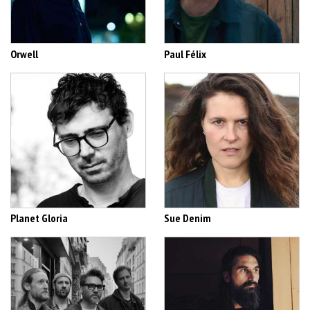
Orwell
Paul Félix
Planet Gloria
Sue Denim