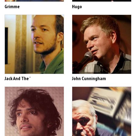
Grimme
Hugo
Jack And The '
John Cunningham