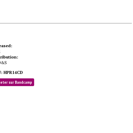
eased:
1
tribution:
D&S
:
HPR14CD
heter sur Bandcamp