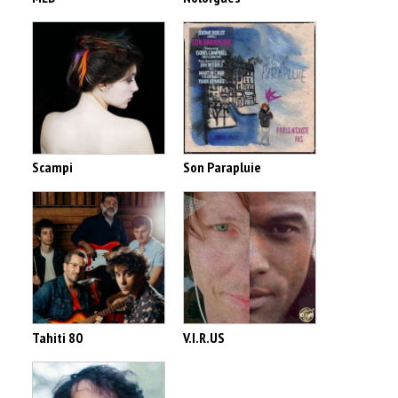
Scampi
Son Parapluie
Tahiti 80
V.I.R.US