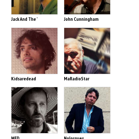
Jack And The '
John Cunningham
Kidsaredead
MaRadioStar
MED
Nolorgues