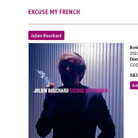
EXCUSE MY FRENCH
Julien Bouchard
Rel
202
Dis
CO
SKU
Ac