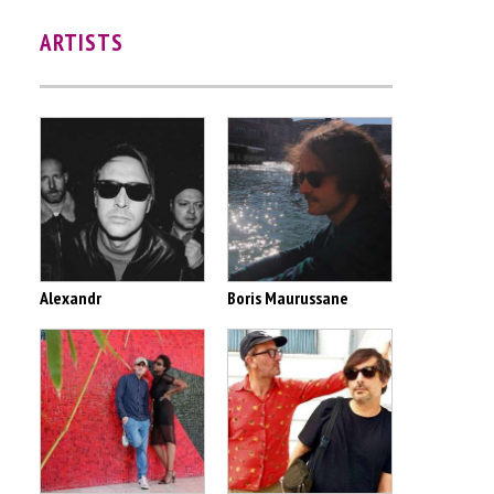
ARTISTS
Alexandr
Boris Maurussane