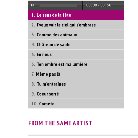
00:00
/
03:56
Le sens de la fête
J'veux voir le ciel qui s'embrase
Comme des animaux
Château de sable
En nous
Ton ombre est ma lumière
Même pas là
Tu m'entraînes
Coeur serré
Comète
FROM THE SAME ARTIST