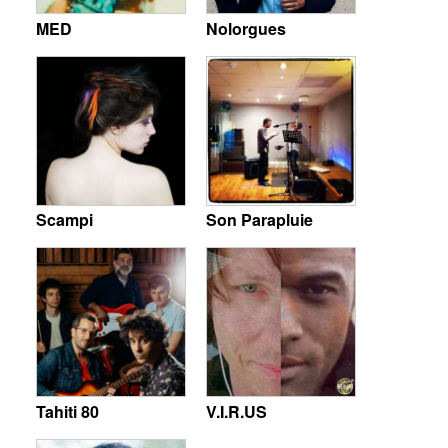
MED
Nolorgues
Scampi
Son Parapluie
Tahiti 80
V.I.R.US