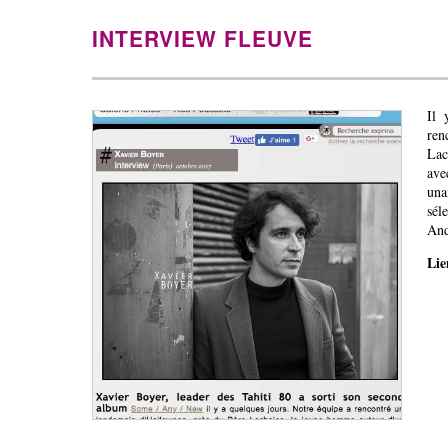
INTERVIEW FLEUVE
Il 
ren
Lac
ave
una
sél
And
Li