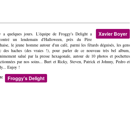
Xavier Boyer
y a quelques jours. L'équipe de Froggy's Delight a
contré un lendemain d'Halloween, près du Père
haise, le jeune homme autour d'un café, parmi les fêtards déguisés, les gens
c des haches (des vraies !), pour parler de ce nouveau très bel album,
nimement salué par la presse hexagonale, autour de 10 photos et pochettes
ectionnées par nos soins... Burt et Ricky, Steven, Patrick et Johnny, Pedro et
y... Enjoy !
en:
Froggy's Delight