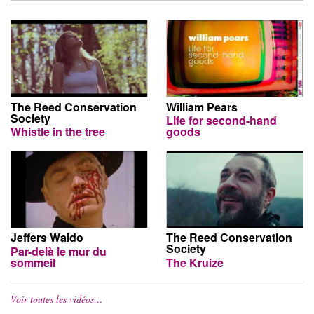
The Reed Conservation
William Pears
Society
Life for second-hand
Whistle in the tree
goods
Jeffers Waldo
The Reed Conservation
Society
Par-delà le mur du
sommeil
The Kruize
Voir toutes les vidéos…