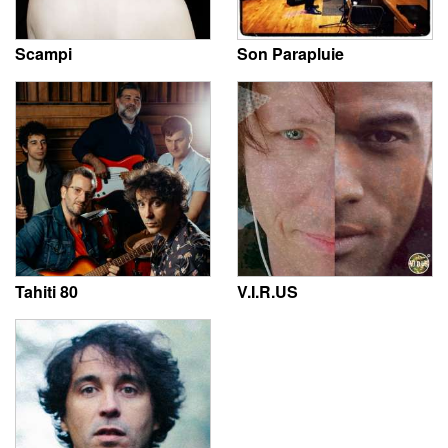
Scampi
Son Parapluie
Tahiti 80
V.I.R.US