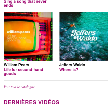
Sing a song that never
ends
William Pears
Jeffers Waldo
Life for second-hand
Where is?
goods
Voir tout le catalogue…
DERNIÈRES VIDÉOS