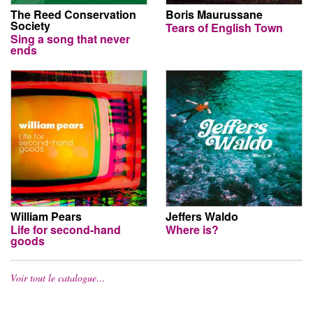
The Reed Conservation
Boris Maurussane
Society
Tears of English Town
Sing a song that never
ends
William Pears
Jeffers Waldo
Life for second-hand
Where is?
goods
Voir tout le catalogue…