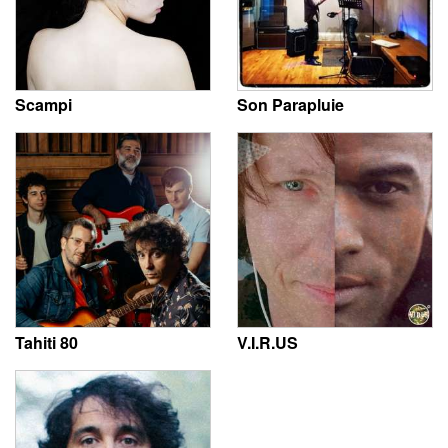
Scampi
Son Parapluie
Tahiti 80
V.I.R.US