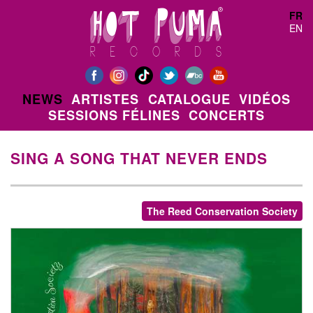
Aller au contenu principal
FR
EN
NEWS
ARTISTES
CATALOGUE
VIDÉOS
SESSIONS FÉLINES
CONCERTS
SING A SONG THAT NEVER ENDS
The Reed Conservation Society