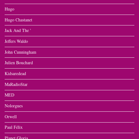
Hugo
Hugo Chastanet
Jack And The '
Jeffers Waldo
John Cunningham
Julien Bouchard
Kidsaredead
MaRadioStar
MED
Nolorgues
Orwell
Paul Félix
Planet Gloria