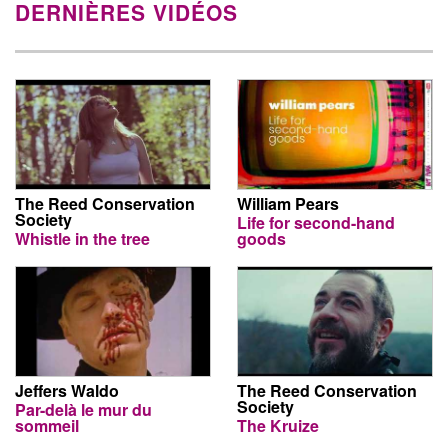
DERNIÈRES VIDÉOS
The Reed Conservation
William Pears
Society
Life for second-hand
Whistle in the tree
goods
Jeffers Waldo
The Reed Conservation
Society
Par-delà le mur du
sommeil
The Kruize