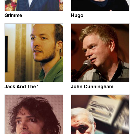
Grimme
Hugo
Jack And The '
John Cunningham