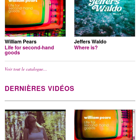
William Pears
Jeffers Waldo
Life for second-hand
Where is?
goods
Voir tout le catalogue…
DERNIÈRES VIDÉOS