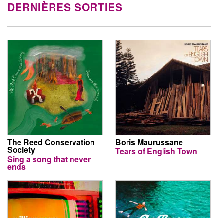
DERNIÈRES SORTIES
The Reed Conservation
Boris Maurussane
Society
Tears of English Town
Sing a song that never
ends