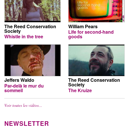
The Reed Conservation
William Pears
Society
Life for second-hand
Whistle in the tree
goods
Jeffers Waldo
The Reed Conservation
Society
Par-delà le mur du
sommeil
The Kruize
Voir toutes les vidéos…
NEWSLETTER