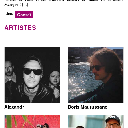
Musique ! [...]
Lien:
Gonzaï
ARTISTES
Alexandr
Boris Maurussane