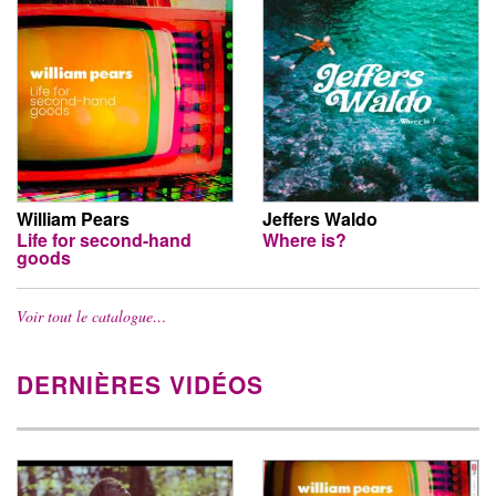
William Pears
Jeffers Waldo
Life for second-hand
Where is?
goods
Voir tout le catalogue…
DERNIÈRES VIDÉOS