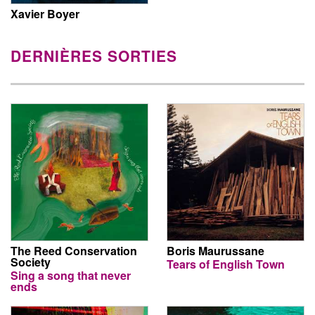
Xavier Boyer
DERNIÈRES SORTIES
The Reed Conservation
Boris Maurussane
Society
Tears of English Town
Sing a song that never
ends