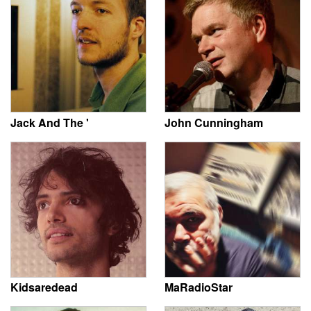
Jack And The '
John Cunningham
Kidsaredead
MaRadioStar