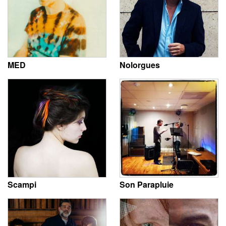
MED
Nolorgues
Scampi
Son Parapluie