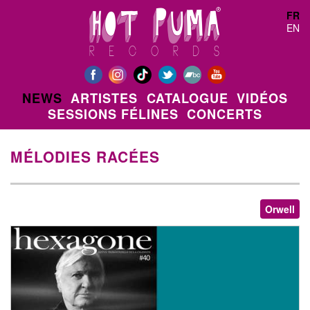
Aller au contenu principal
FR
EN
NEWS
ARTISTES
CATALOGUE
VIDÉOS
SESSIONS FÉLINES
CONCERTS
MÉLODIES RACÉES
Orwell