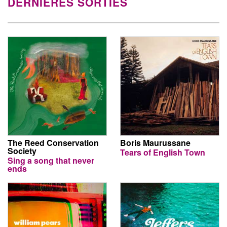
DERNIÈRES SORTIES
The Reed Conservation
Boris Maurussane
Society
Tears of English Town
Sing a song that never
ends