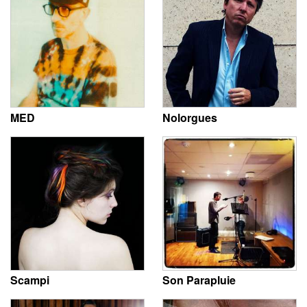
MED
Nolorgues
Scampi
Son Parapluie