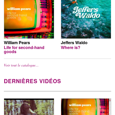
William Pears
Jeffers Waldo
Life for second-hand
Where is?
goods
Voir tout le catalogue…
DERNIÈRES VIDÉOS