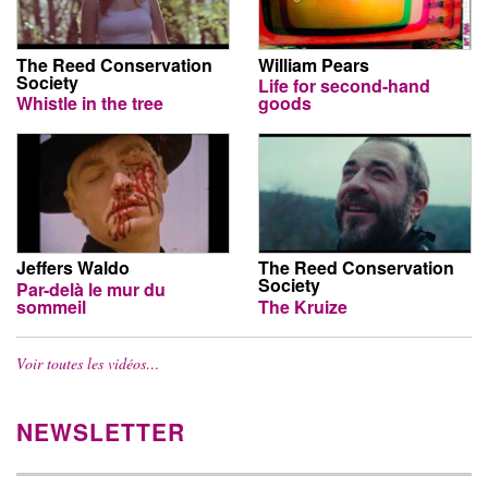
The Reed Conservation
William Pears
Society
Life for second-hand
Whistle in the tree
goods
Jeffers Waldo
The Reed Conservation
Society
Par-delà le mur du
sommeil
The Kruize
Voir toutes les vidéos…
NEWSLETTER