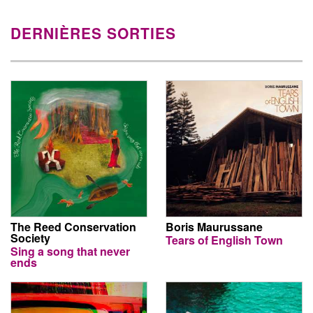
DERNIÈRES SORTIES
The Reed Conservation
Boris Maurussane
Society
Tears of English Town
Sing a song that never
ends