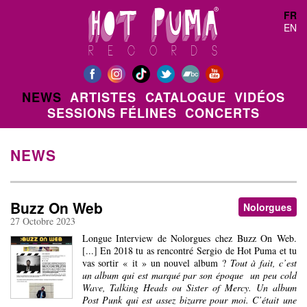
Aller au contenu principal
FR
EN
NEWS
ARTISTES
CATALOGUE
VIDÉOS
SESSIONS FÉLINES
CONCERTS
NEWS
Buzz On Web
Nolorgues
27 Octobre 2023
Longue Interview de Nolorgues chez Buzz On Web.
[...] En 2018 tu as rencontré Sergio de Hot Puma et tu
vas sortir « it » un nouvel album ?
Tout à fait, c’est
un album qui est marqué par son époque un peu cold
Wave, Talking Heads ou Sister of Mercy. Un album
Post Punk qui est assez bizarre pour moi. C’était une