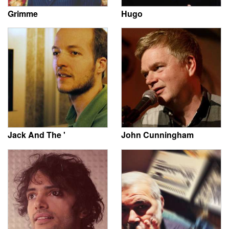
Grimme
Hugo
Jack And The '
John Cunningham