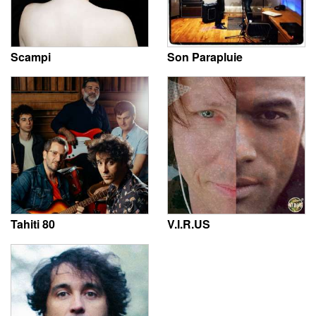
Scampi
Son Parapluie
Tahiti 80
V.I.R.US