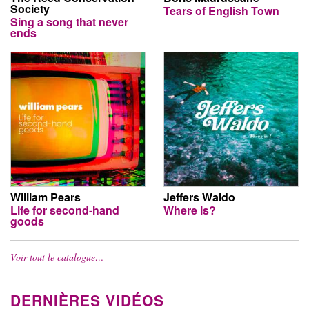
Society
Tears of English Town
Sing a song that never
ends
William Pears
Jeffers Waldo
Life for second-hand
Where is?
goods
Voir tout le catalogue…
DERNIÈRES VIDÉOS