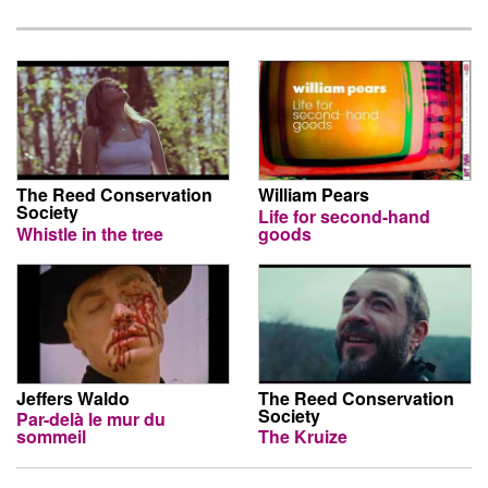
The Reed Conservation
William Pears
Society
Life for second-hand
Whistle in the tree
goods
Jeffers Waldo
The Reed Conservation
Society
Par-delà le mur du
sommeil
The Kruize