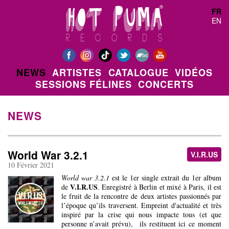
Aller au contenu principal
FR
EN
NEWS
ARTISTES
CATALOGUE
VIDÉOS
SESSIONS FÉLINES
CONCERTS
NEWS
World War 3.2.1
V.I.R.US
10 Février 2021
World war 3.2.1
est le 1er single extrait du 1er album
V.I.R.US
de
. Enregistré à Berlin et mixé à Paris, il est
le fruit de la rencontre de deux artistes passionnés par
l’époque qu’ils traversent. Empreint d'actualité et très
inspiré par la crise qui nous impacte tous (et que
personne n’avait prévu), ils restituent ici ce moment