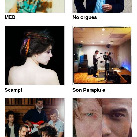
MED
Nolorgues
Scampi
Son Parapluie