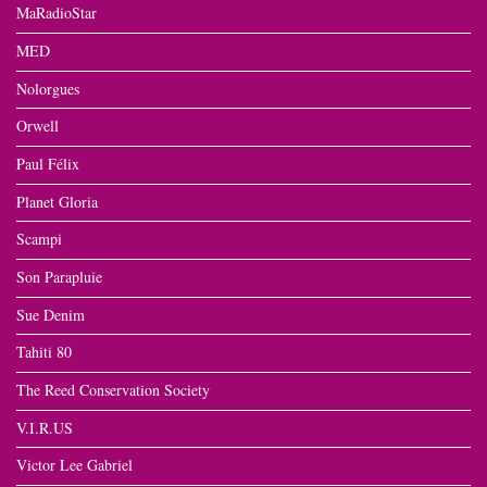
MaRadioStar
MED
Nolorgues
Orwell
Paul Félix
Planet Gloria
Scampi
Son Parapluie
Sue Denim
Tahiti 80
The Reed Conservation Society
V.I.R.US
Victor Lee Gabriel