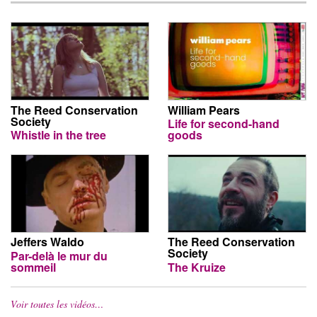
The Reed Conservation
William Pears
Society
Life for second-hand
Whistle in the tree
goods
Jeffers Waldo
The Reed Conservation
Society
Par-delà le mur du
sommeil
The Kruize
Voir toutes les vidéos…