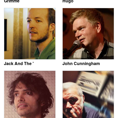
Grimme
Hugo
Jack And The '
John Cunningham