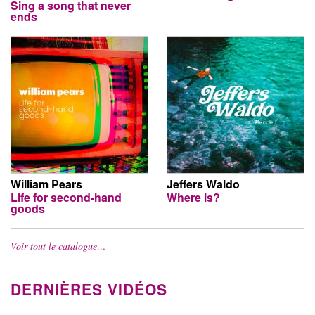
Sing a song that never
ends
William Pears
Jeffers Waldo
Life for second-hand
Where is?
goods
Voir tout le catalogue…
DERNIÈRES VIDÉOS