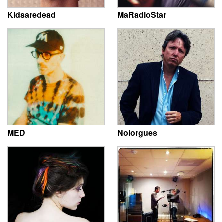
Kidsaredead
MaRadioStar
MED
Nolorgues