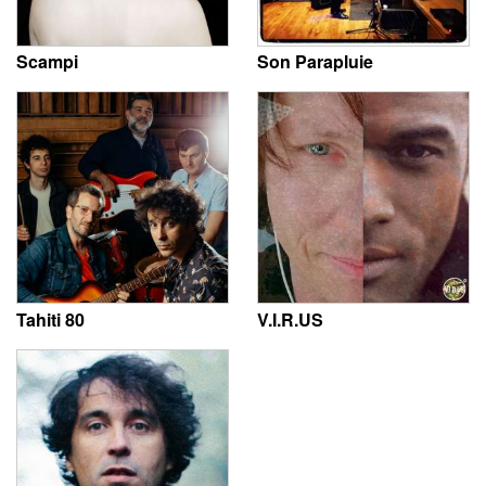
Scampi
Son Parapluie
Tahiti 80
V.I.R.US