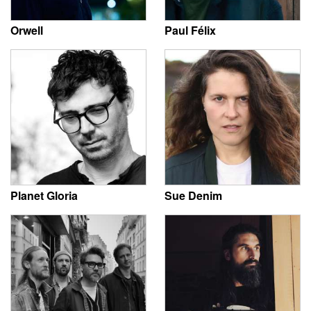
Orwell
Paul Félix
Planet Gloria
Sue Denim