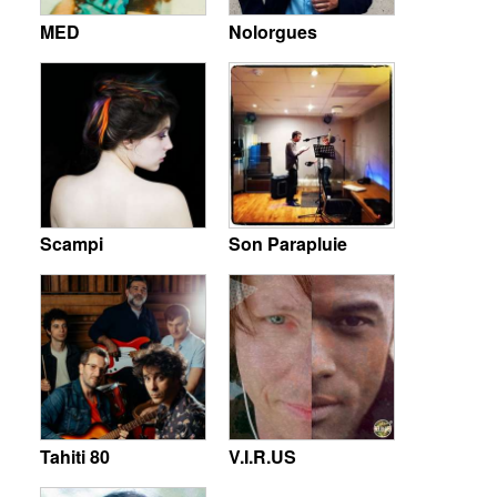
MED
Nolorgues
Scampi
Son Parapluie
Tahiti 80
V.I.R.US