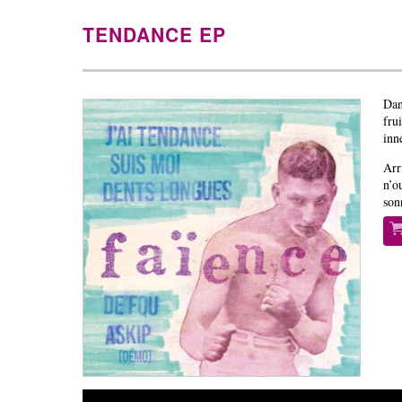
TENDANCE EP
Dan
fru
inn
Arr
n’o
son