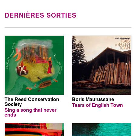
DERNIÈRES SORTIES
The Reed Conservation
Boris Maurussane
Society
Tears of English Town
Sing a song that never
ends