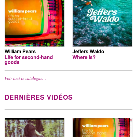
William Pears
Jeffers Waldo
Life for second-hand
Where is?
goods
Voir tout le catalogue…
DERNIÈRES VIDÉOS