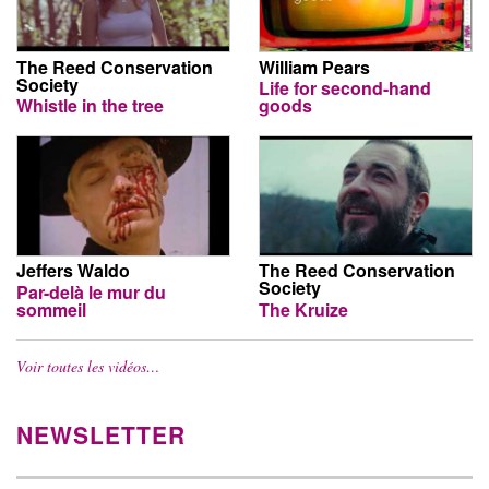
The Reed Conservation
William Pears
Society
Life for second-hand
Whistle in the tree
goods
Jeffers Waldo
The Reed Conservation
Society
Par-delà le mur du
sommeil
The Kruize
Voir toutes les vidéos…
NEWSLETTER