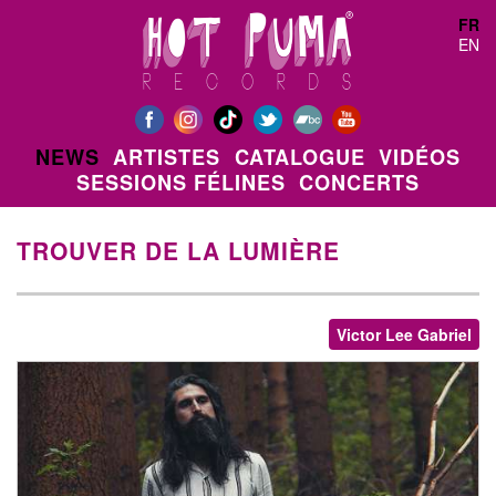
Aller au contenu principal
FR
EN
NEWS
ARTISTES
CATALOGUE
VIDÉOS
SESSIONS FÉLINES
CONCERTS
TROUVER DE LA LUMIÈRE
Victor Lee Gabriel