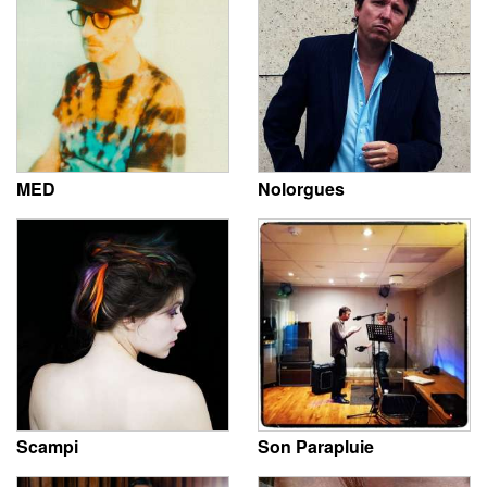
MED
Nolorgues
Scampi
Son Parapluie