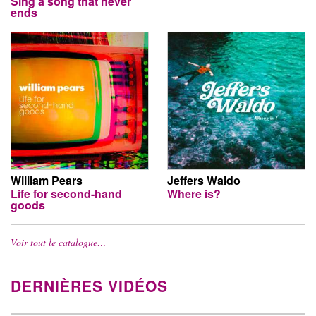
Sing a song that never
ends
William Pears
Jeffers Waldo
Life for second-hand
Where is?
goods
Voir tout le catalogue…
DERNIÈRES VIDÉOS