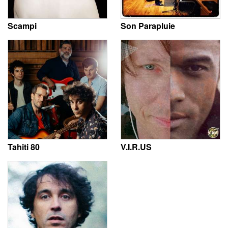
Scampi
Son Parapluie
Tahiti 80
V.I.R.US