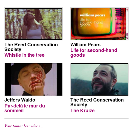
The Reed Conservation
William Pears
Society
Life for second-hand
Whistle in the tree
goods
Jeffers Waldo
The Reed Conservation
Society
Par-delà le mur du
sommeil
The Kruize
Voir toutes les vidéos…