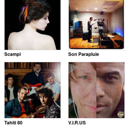
Scampi
Son Parapluie
Tahiti 80
V.I.R.US