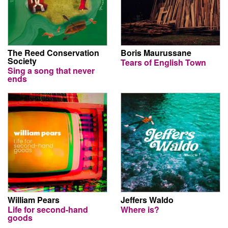
The Reed Conservation
Boris Maurussane
Society
Tears of English Town
Sing a song that never
ends
William Pears
Jeffers Waldo
Life for second-hand
Where is?
goods