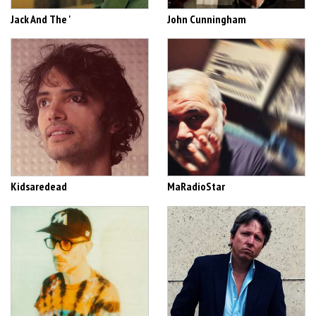
Jack And The '
John Cunningham
Kidsaredead
MaRadioStar