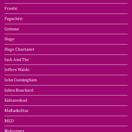
Frantic
Fuguchéri
Grimme
Hugo
Hugo Chastanet
Jack And The '
Jeffers Waldo
John Cunningham
Julien Bouchard
Kidsaredead
MaRadioStar
MED
Nolorgues