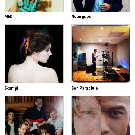
MED
Nolorgues
Scampi
Son Parapluie