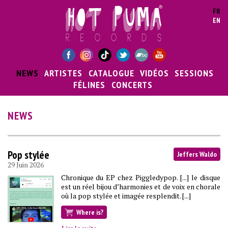
Aller au contenu principal
FR
EN
NEWS
ARTISTES
CATALOGUE
VIDÉOS
SESSIONS
FÉLINES
CONCERTS
NEWS
Pop stylée
Jeffers Waldo
29 Juin 2026
Chronique du EP chez Piggledypop. [...] le disque
est un réel bijou d’harmonies et de voix en chorale
où la pop stylée et imagée resplendit. [...]
Where is?