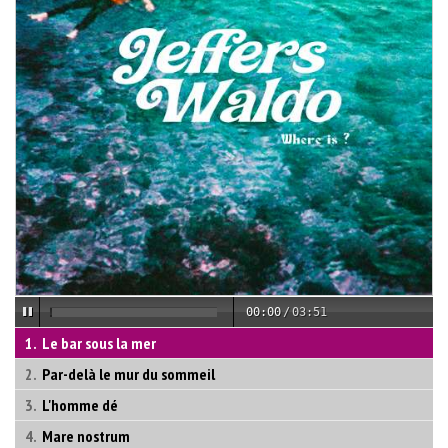
00:00
/
03:51
Le bar sous la mer
Par-delà le mur du sommeil
L'homme dé
Mare nostrum