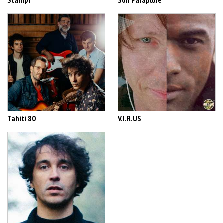
Scampi
Son Parapluie
Tahiti 80
V.I.R.US