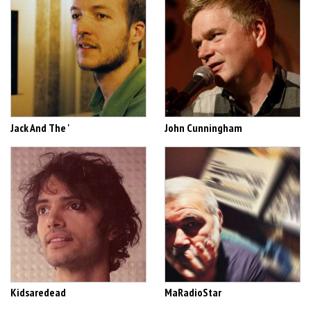
Jack And The '
John Cunningham
Kidsaredead
MaRadioStar