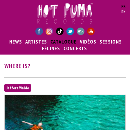
Aller au contenu principal
FR
EN
NEWS
ARTISTES
CATALOGUE
VIDÉOS
SESSIONS
FÉLINES
CONCERTS
WHERE IS?
Jeffers Waldo