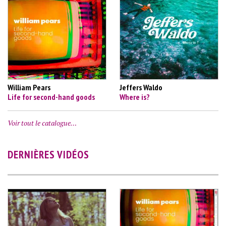
William Pears
Jeffers Waldo
Life for second-hand goods
Where is?
Voir tout le catalogue…
DERNIÈRES VIDÉOS