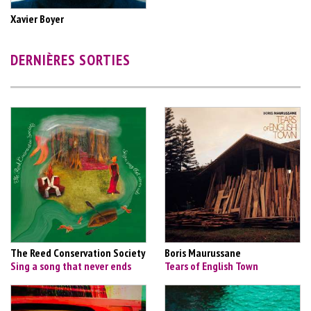
Xavier Boyer
DERNIÈRES SORTIES
The Reed Conservation Society
Boris Maurussane
Sing a song that never ends
Tears of English Town