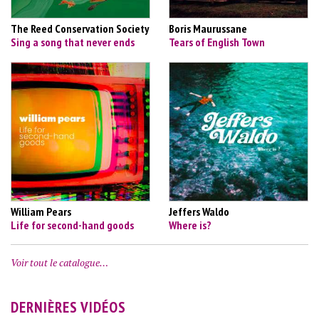
The Reed Conservation Society
Boris Maurussane
Sing a song that never ends
Tears of English Town
William Pears
Jeffers Waldo
Life for second-hand goods
Where is?
Voir tout le catalogue…
DERNIÈRES VIDÉOS