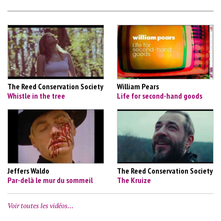
The Reed Conservation Society
William Pears
Whistle in the tree
Life for second-hand goods
Jeffers Waldo
The Reed Conservation Society
Par-delà le mur du sommeil
The Kruize
Voir toutes les vidéos…