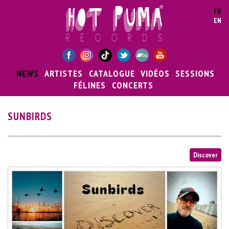
Aller au contenu principal
FR
EN
NEWS
ARTISTES
CATALOGUE
VIDÉOS
SESSIONS
FÉLINES
CONCERTS
SUNBIRDS
Discover