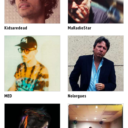
Kidsaredead
MaRadioStar
MED
Nolorgues