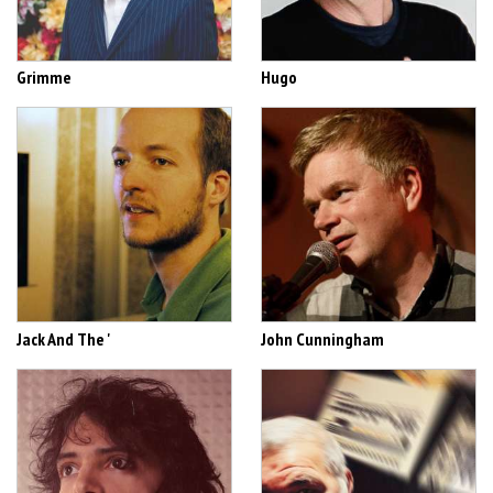
Grimme
Hugo
Jack And The '
John Cunningham