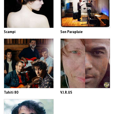
Scampi
Son Parapluie
Tahiti 80
V.I.R.US