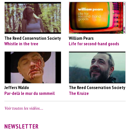
The Reed Conservation Society
William Pears
Whistle in the tree
Life for second-hand goods
Jeffers Waldo
The Reed Conservation Society
Par-delà le mur du sommeil
The Kruize
Voir toutes les vidéos…
NEWSLETTER