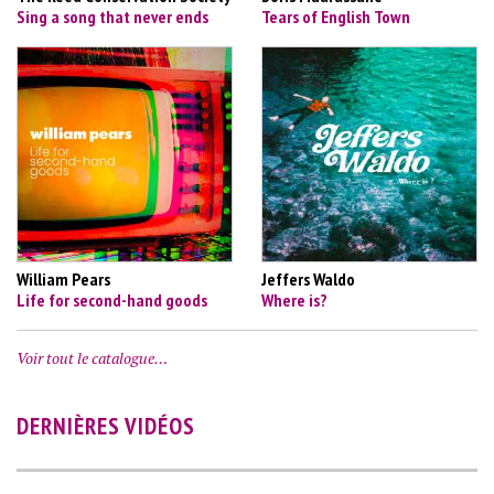
Sing a song that never ends
Tears of English Town
William Pears
Jeffers Waldo
Life for second-hand goods
Where is?
Voir tout le catalogue…
DERNIÈRES VIDÉOS