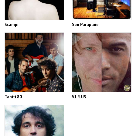
Scampi
Son Parapluie
Tahiti 80
V.I.R.US