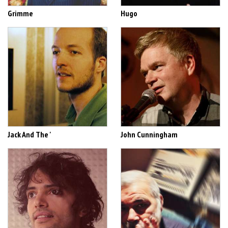
Grimme
Hugo
Jack And The '
John Cunningham