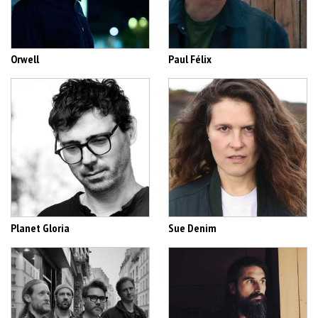
Orwell
Paul Félix
Planet Gloria
Sue Denim