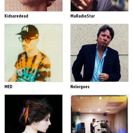
Kidsaredead
MaRadioStar
MED
Nolorgues