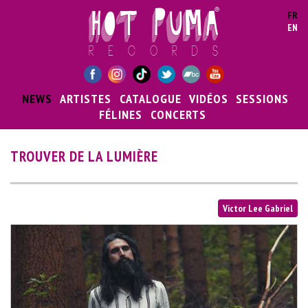
Aller au contenu principal
FR
EN
NEWS
ARTISTES
CATALOGUE
VIDÉOS
SESSIONS
FÉLINES
CONCERTS
TROUVER DE LA LUMIÈRE
Victor Lee Gabriel