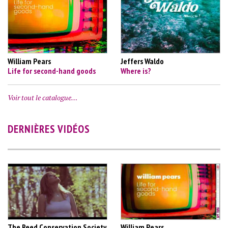
William Pears
Jeffers Waldo
Life for second-hand goods
Where is?
Voir tout le catalogue…
DERNIÈRES VIDÉOS
The Reed Conservation Society
William Pears