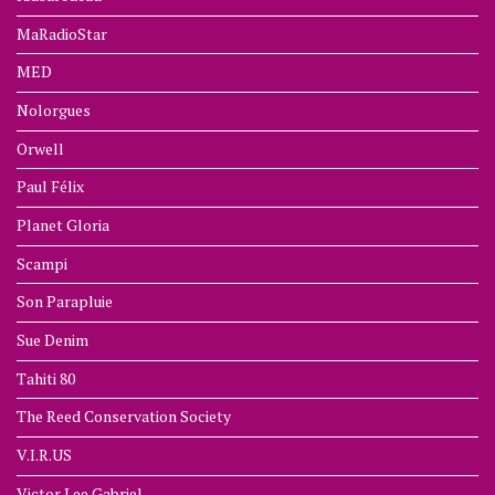
MaRadioStar
MED
Nolorgues
Orwell
Paul Félix
Planet Gloria
Scampi
Son Parapluie
Sue Denim
Tahiti 80
The Reed Conservation Society
V.I.R.US
Victor Lee Gabriel