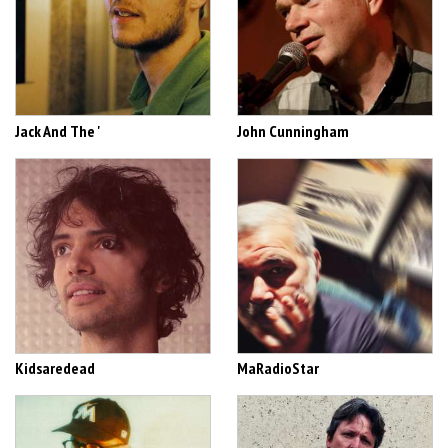
Jack And The '
John Cunningham
Kidsaredead
MaRadioStar