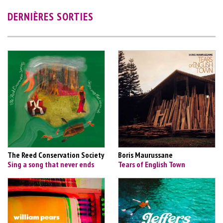
DERNIÈRES SORTIES
The Reed Conservation Society
Boris Maurussane
Sing a song that never ends
Tears of English Town