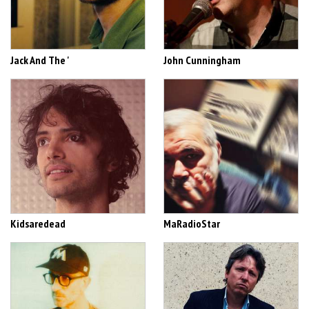
Jack And The '
John Cunningham
Kidsaredead
MaRadioStar