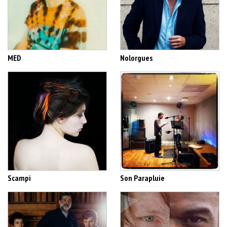
MED
Nolorgues
Scampi
Son Parapluie