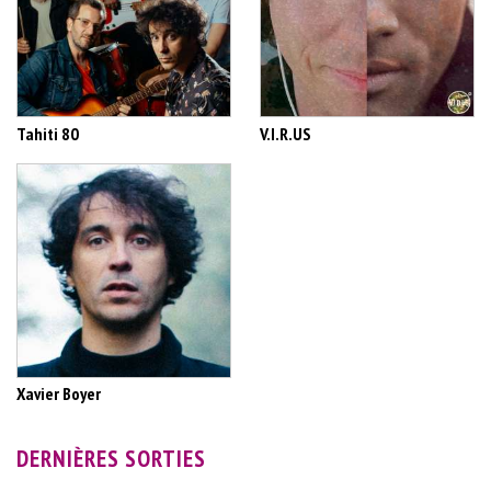
Tahiti 80
V.I.R.US
Xavier Boyer
DERNIÈRES SORTIES