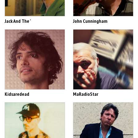
Jack And The '
John Cunningham
Kidsaredead
MaRadioStar