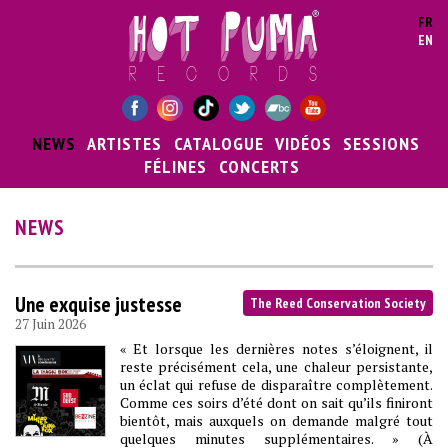
Aller au contenu principal
FR
EN
NEWS
ARTISTES
CATALOGUE
VIDÉOS
SESSIONS
FÉLINES
CONCERTS
NEWS
Une exquise justesse
The Reed Conservation Society
27 Juin 2026
« Et lorsque les dernières notes s’éloignent, il
reste précisément cela, une chaleur persistante,
un éclat qui refuse de disparaître complètement.
Comme ces soirs d’été dont on sait qu’ils finiront
bientôt, mais auxquels on demande malgré tout
quelques minutes supplémentaires. » (À