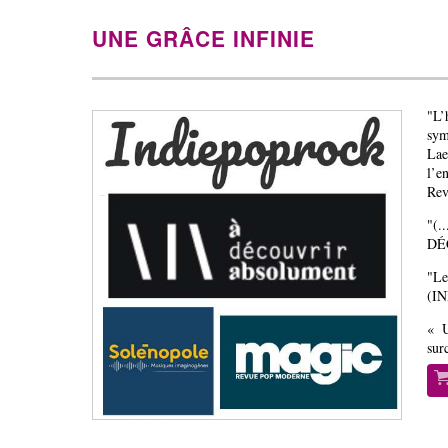
UNE GRÂCE INFINIE
"L’
sym
Lae
l’e
Rev
"(.
DÉ
"L
(I
« U
sur