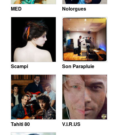
MED
Nolorgues
Scampi
Son Parapluie
Tahiti 80
V.I.R.US