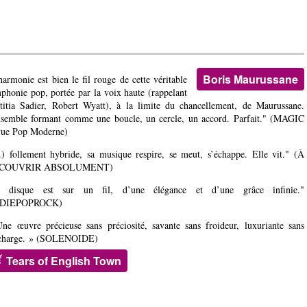
Boris Maurussane
harmonie est bien le fil rouge de cette véritable
phonie pop, portée par la voix haute (rappelant
titia Sadier, Robert Wyatt), à la limite du chancellement, de Maurussane.
nsemble formant comme une boucle, un cercle, un accord. Parfait." (MAGIC
ue Pop Moderne)
..) follement hybride, sa musique respire, se meut, s’échappe. Elle vit." (À
COUVRIR ABSOLUMENT)
e disque est sur un fil, d’une élégance et d’une grâce infinie."
NDIEPOPROCK)
ne œuvre précieuse sans préciosité, savante sans froideur, luxuriante sans
charge. » (SOLENOIDE)
Tears of English Town